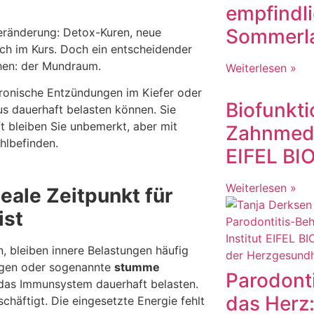
empfindl
Sommerla
eränderung: Detox-Kuren, neue
ch im Kurs. Doch ein entscheidender
sehen: der Mundraum.
Weiterlesen »
ronische Entzündungen im Kiefer oder
Biofunkti
s dauerhaft belasten können. Sie
 bleiben Sie unbemerkt, aber mit
Zahnmediz
hlbefinden.
EIFEL B
Weiterlesen »
eale Zeitpunkt für
ist
, bleiben innere Belastungen häufig
ngen oder sogenannte
stumme
Parodontit
 das Immunsystem dauerhaft belasten.
das Herz
chäftigt. Die eingesetzte Energie fehlt