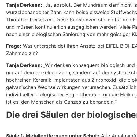
Tanja Derksen:
„Ja, absolut. Der Mundraum darf nicht is
wurzelbehandelter Zahn kann beispielsweise Stoffwech
Thioäther freisetzen. Diese Substanzen stellen für den 
und müssen kontinuierlich ausgeglichen werden. Viele Pa
nach einer biologischen Sanierung von mehr geistiger Kla
Frage:
Was unterscheidet Ihren Ansatz bei EIFEL BIOHE
Zahnmedizin?
Tanja Derksen:
„Wir denken konsequent biologisch und g
nur auf dem einzelnen Zahn, sondern auf der systemische
hochreinen Keramik-Implantaten aus Zirkonoxid, die bio
galvanischen Wechselwirkungen verursachen. Zusätzlich 
individueller biologischer Begleittherapie, um die Heilun
ist es, den Menschen als Ganzes zu behandeln.“
Die drei Säulen der biologisch
Säule 1: Metallentfernung unter Schutz
Alte Amalgamfü