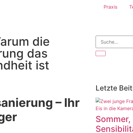
Praxis
T
Warum die
rung das
dheit ist
Letzte Bei
anierung – Ihr
ger
Sommer, 
Sensibili