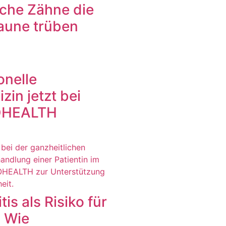
iche Zähne die
une trüben
onelle
in jetzt bei
IOHEALTH
is als Risiko für
: Wie