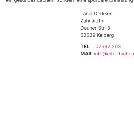
ein gesundes Lächeln, sondern eine spürbare Entlastung
Tanja Derksen
Zahnärztin
Dauner Str. 3
53539 Kelberg
TEL
02692 203
MAIL
info@eifel-biohea