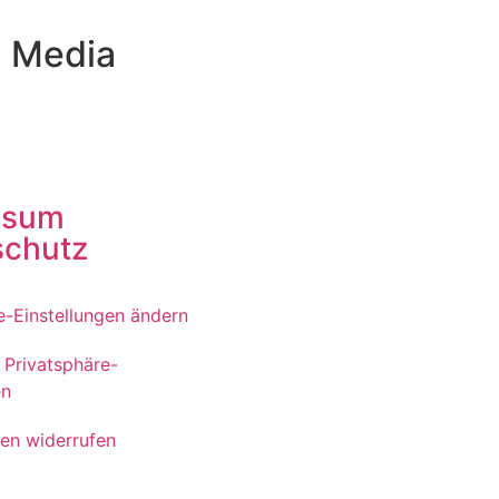
l Media
ssum
schutz
e-Einstellungen ändern
r Privatsphäre-
en
gen widerrufen